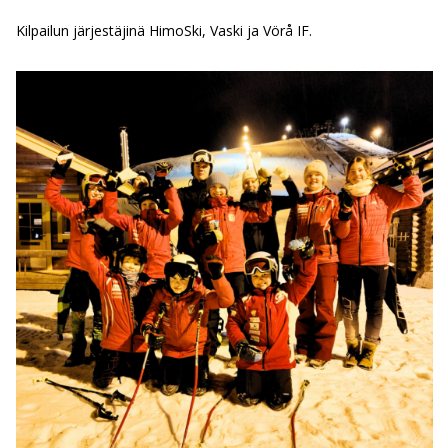
Kilpailun järjestäjinä HimoSki, Vaski ja Vörå IF.