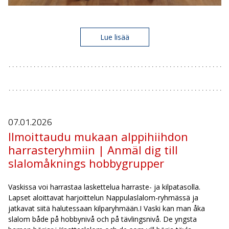
Lue lisää
07.01.
2026
Ilmoittaudu mukaan alppihiihdon
harrasteryhmiin | Anmäl dig till
slalomåknings hobbygrupper
Vaskissa voi harrastaa laskettelua harraste- ja kilpatasolla.
Lapset aloittavat harjoittelun Nappulaslalom-ryhmässä ja
jatkavat siitä halutessaan kilparyhmään. ​I Vaski kan man åka
slalom både på hobbynivå och på tävlingsnivå. De yngsta