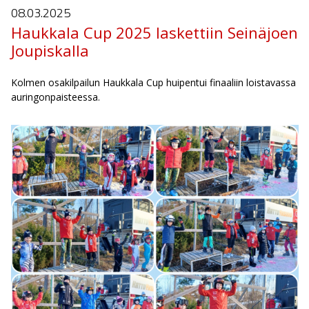
08.03.
2025
Haukkala Cup 2025 laskettiin Seinäjoen
Joupiskalla
Kolmen osakilpailun Haukkala Cup huipentui finaaliin loistavassa
auringonpaisteessa.