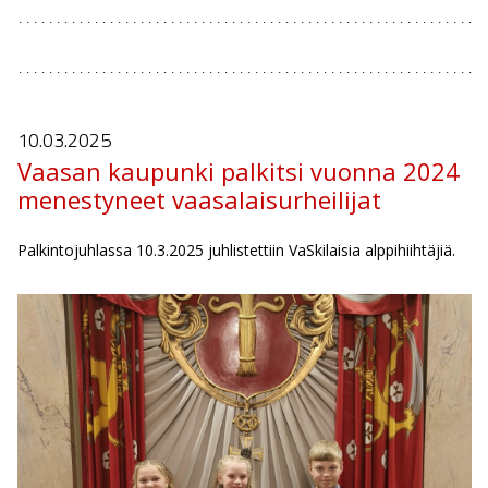
10.03.
2025
Vaasan kaupunki palkitsi vuonna 2024
menestyneet vaasalaisurheilijat
Palkintojuhlassa 10.3.2025 juhlistettiin VaSkilaisia alppihiihtäjiä.